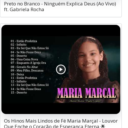
Preto no Branco - Ninguém Explica Deus (Ao Vivo)
ft. Gabriela Rocha
Os Hinos Mais Lindos de Fé Maria Marçal - Louvor
Que Enche o Coração de Esperança Eterna 🌟