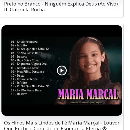
Preto no Branco - Ninguém Explica Deus (Ao Vivo)
ft. Gabriela Rocha
Os Hinos Mais Lindos de Fé Maria Marçal - Louvor
Que Enche o Coração de Esperança Eterna 🌟