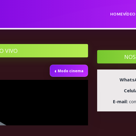
HOME
VÍDEO
O VIVO
NOS
◐
Modo cinema
Whats
Celul
E-mail:
co